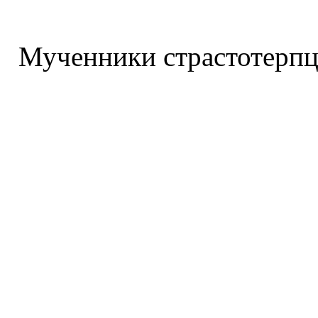
Мученники страстотерпц