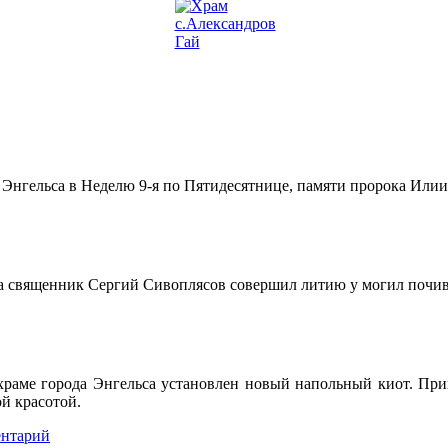
. Энгельса в Неделю 9-я по Пятидесятнице, памяти пророка Или
а священник Сергий Сивоплясов совершил литию у могил почи
раме города Энгельса установлен новый напольный киот. Прих
ой красотой.
ентарий