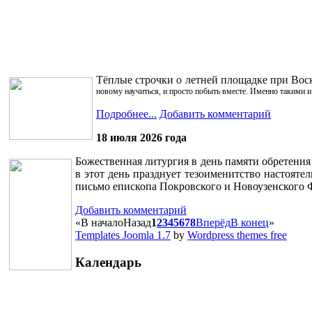
Тёплые строчки о летней площадке при Вос
новому научиться, и просто побыть вместе. Именно такими и
Подробнее...
Добавить комментарий
18 июля 2026 года
Божественная литургия в день памяти обретения
в этот день празднует тезоименитство настоят
письмо епископа Покровского и Новоузенского 
Добавить комментарий
«
В начало
Назад
1
2
3
4
5
6
7
8
Вперёд
В конец
»
Templates Joomla 1.7
by
Wordpress themes free
Календарь