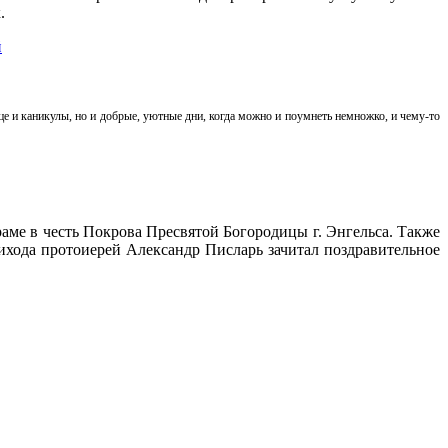
.
й
це и каникулы, но и добрые, уютные дни, когда можно и поумнеть немножко, и чему-то
аме в честь Покрова Пресвятой Богородицы г. Энгельса. Также
рихода протоиерей Александр Писларь зачитал поздравительное