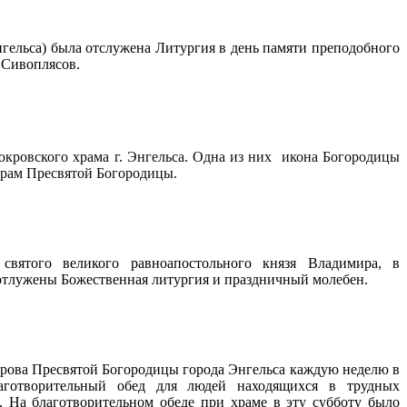
нгельса) была отслужена Литургия в день памяти преподобного
 Сивоплясов.
окровского храма г. Энгельса. Одна из них икона Богородицы
 храм Пресвятой Богородицы.
вятого великого равноапостольного князя Владимира, в
 отлужены Божественная литургия и праздничный молебен.
крова Пресвятой Богородицы города Энгельса каждую неделю в
лаготворительный обед для людей находящихся в трудных
 На благотворительном обеде при храме в эту субботу было