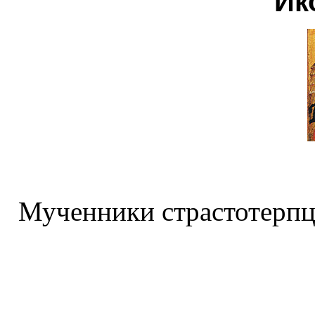
Ик
Мученники страстотерпц