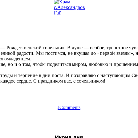
ь — Рождественский сочельник. В душе — особое, трепетное чув
великой радости. Мы постимся, не вкушая до «первой звезды», 
Богомладенцем.
ище, но и о том, чтобы поделиться миром, любовью и прощением
и труды и терпение в дни поста. И поздравляю с наступающим С
каждое сердце. С праздником вас, с сочельником!
JComments
Икона дня