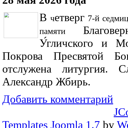
В
етверг
ч
7-й
седмиц
Благове
памяти
У́гличского и М
Покрова Пресвятой Бо
отслужена литургия. 
Александр Жбирь.
Добавить комментарий
JC
Templates Joomla 1.7
by
Wo