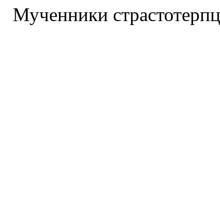
Мученники страстотерпц