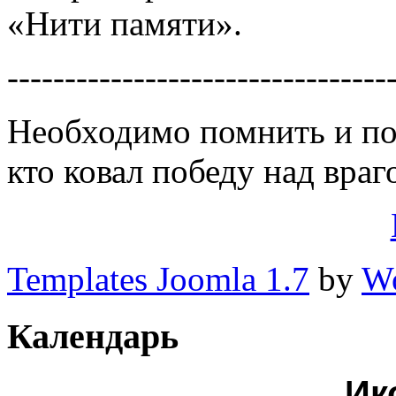
«Нити памяти».
---------------------------------
Необходимо помнить и пом
кто ковал победу над враг
Templates Joomla 1.7
by
Wo
Календарь
Ик