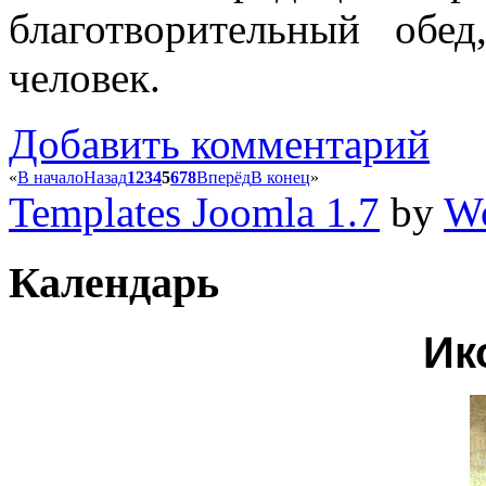
благотворительный обе
человек.
Добавить комментарий
«
В начало
Назад
1
2
3
4
5
6
7
8
Вперёд
В конец
»
Templates Joomla 1.7
by
Wo
Календарь
Ик