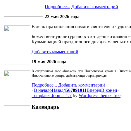
Подробнее...
Добавить комментарий
22 мая 2026 года
В день празднования памяти святителя и чудот
Божественную литургию в этот день возглавил 
Кульминацией праздничного дня для маленьких 
Добавить комментарий
19 мая 2026 года
В спортивном зале «Ковчег» при Покровском храме г. Энгель
Инклюзивного центра, действующего при приходе.
Подробнее...
Добавить комментарий
«
В начало
Назад
4
5
6
7
8
9
10
11
Вперёд
В конец
»
Templates Joomla 1.7
by
Wordpress themes free
Календарь