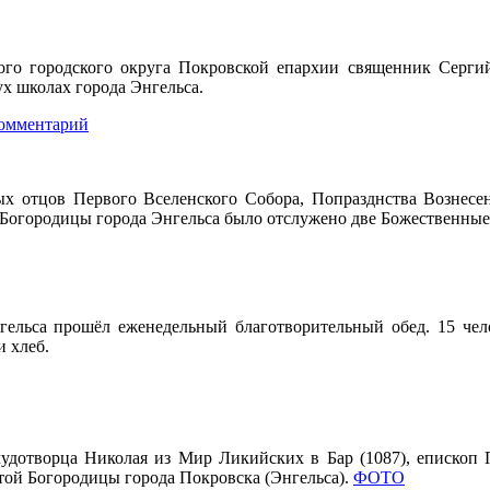
го городского округа Покровской епархии священник Серги
ух школах города Энгельса.
комментарий
х отцов Первого Вселенского Собора, Попразднства Вознесени
й Богородицы города Энгельса было отслужено две Божественные
ельса прошёл еженедельный благотворительный обед. 15 челов
и хлеб.
чудотворца Николая из Мир Ликийских в Бар (1087), еписко
той Богородицы города Покровска (Энгельса).
ФОТО