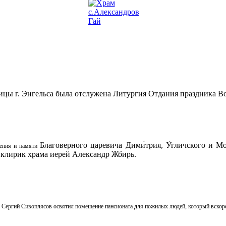
ицы г. Энгельса была отслужена Литургия Отдания праздника В
Благоверного царевича Дими́трия, У́гличского и М
сения и памяти
 клирик храма иерей Александр Жбирь.
Сергий Сивоплясов освятил помещение пансионата для пожилых людей, который вскоре