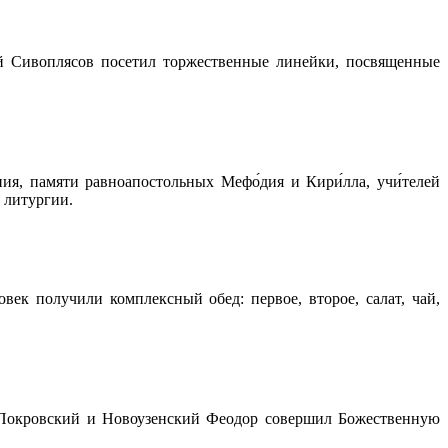
й Сивоплясов посетил торжественные линейки, посвященные
я, памяти равноапостольных Мефо́дия и Кири́лла, учи́телей
 литургии.
ек получили комплексный обед: первое, второе, салат, чай,
п Покровский и Новоузенский Феодор совершил Божественную