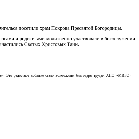
Энгельса посетили храм Покрова Пресвятой Богородицы.
агогами и родителями молитвенно участвовали в богослужении.
ричастились Святых Христовых Таин.
 игре». Это радостное событие стало возможным благодаря трудам АНО «МИРО» —